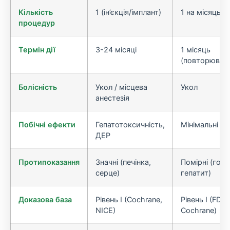
Кількість
1 (ін’єкція/імплант)
1 на місяць
процедур
Термін дії
3-24 місяці
1 місяць
(повторюват
Болісність
Укол / місцева
Укол
анестезія
Побічні ефекти
Гепатотоксичність,
Мінімальні
ДЕР
Протипоказання
Значні (печінка,
Помірні (гос
серце)
гепатит)
Доказова база
Рівень I (Cochrane,
Рівень I (FDA,
NICE)
Cochrane)