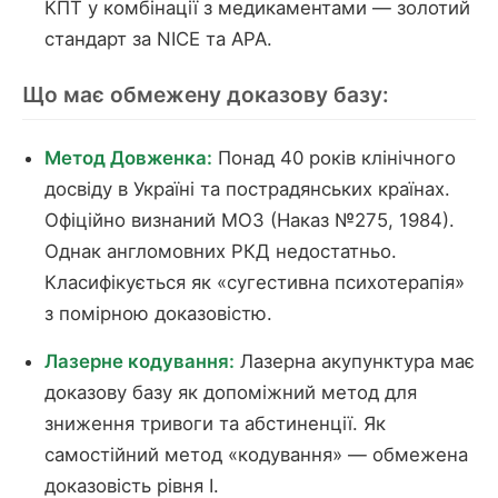
КПТ у комбінації з медикаментами — золотий
стандарт за NICE та APA.
Що має обмежену доказову базу:
Метод Довженка:
Понад 40 років клінічного
досвіду в Україні та пострадянських країнах.
Офіційно визнаний МОЗ (Наказ №275, 1984).
Однак англомовних РКД недостатньо.
Класифікується як «сугестивна психотерапія»
з помірною доказовістю.
Лазерне кодування:
Лазерна акупунктура має
доказову базу як допоміжний метод для
зниження тривоги та абстиненції. Як
самостійний метод «кодування» — обмежена
доказовість рівня I.