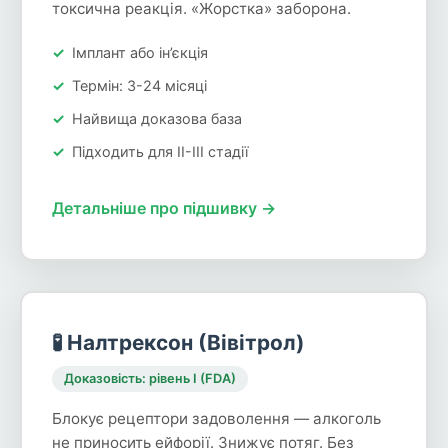
токсична реакція. «Жорстка» заборона.
Імплант або ін’єкція
Термін: 3-24 місяці
Найвища доказова база
Підходить для II-III стадії
Детальніше про підшивку →
🧪 Налтрексон (Вівітрол)
Доказовість: рівень I (FDA)
Блокує рецептори задоволення — алкоголь
не приносить ейфорії. Знижує потяг. Без