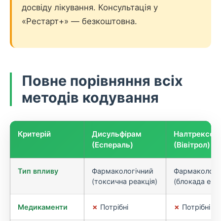
досвіду лікування. Консультація у
«Рестарт+» — безкоштовна.
Повне порівняння всіх
методів кодування
Критерій
Дисульфірам
Налтрексон
(Еспераль)
(Вівітрол)
Тип впливу
Фармакологічний
Фармакологі
(токсична реакція)
(блокада ейфо
Медикаменти
✗
Потрібні
✗
Потрібні