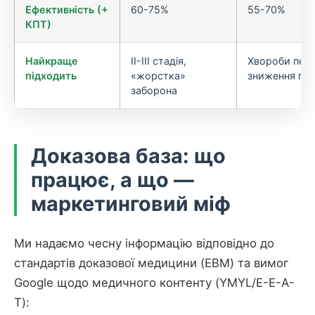
Ефективність (+
60-75%
55-70%
КПТ)
Найкраще
II-III стадія,
Хвороби печі
підходить
«жорстка»
зниження пот
заборона
Доказова база: що
працює, а що —
маркетинговий міф
Ми надаємо чесну інформацію відповідно до
стандартів доказової медицини (EBM) та вимог
Google щодо медичного контенту (YMYL/E-E-A-
T):