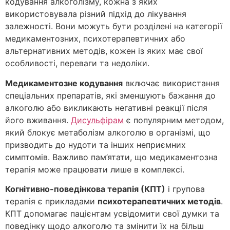
кодування алкоголізму, кожна з яких
використовувала різний підхід до лікування
залежності. Вони можуть бути розділені на категорії
медикаментозних, психотерапевтичних або
альтернативних методів, кожен із яких має свої
особливості, переваги та недоліки.
Медикаментозне кодування
включає використання
спеціальних препаратів, які зменшують бажання до
алкоголю або викликають негативні реакції після
його вживання.
Дисульфірам
є популярним методом,
який блокує метаболізм алкоголю в організмі, що
призводить до нудоти та інших неприємних
симптомів. Важливо пам’ятати, що медикаментозна
терапія може працювати лише в комплексі.
Когнітивно-поведінкова терапія (КПТ)
і групова
терапія є прикладами
психотерапевтичних методів
.
КПТ допомагає пацієнтам усвідомити свої думки та
поведінку щодо алкоголю та змінити їх на більш