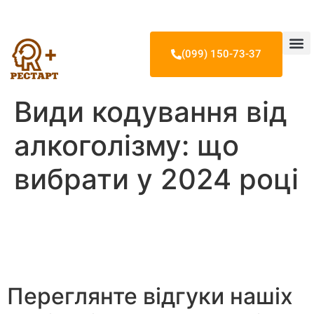
(099) 150-73-37
Лікування 
Лікування н
Лікування ігр
Наші лікарі т
Види кодування від
алкоголізму: що
вибрати у 2024 році
Переглянте відгуки нашіх