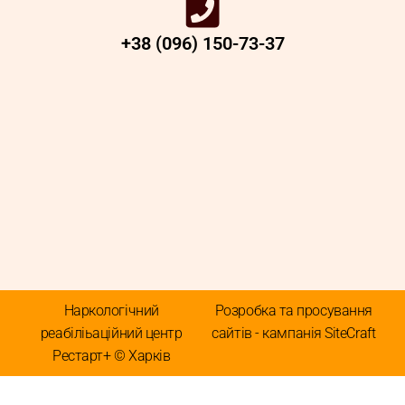
+38 (096) 150-73-37
Наркологічний
Розробка та просування
реабіліьаційний центр
сайтів - кампанія SiteCraft
Рестарт+ © Харків