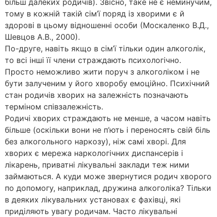
більш далеких родичів). Звісно, таке не є неминучим,
тому в кожній такій сім’ї поряд із хворими є й
здорові в цьому відношенні особи (Москаленко В.Д.,
Шевцов А.В., 2000).
По-друге, навіть якщо в сім’ї тільки один алкоголік,
то всі інші її члени страждають психологічно.
Просто неможливо жити поруч з алкоголіком і не
бути залученим у його хворобу емоційно. Психічний
стан родичів хворих на залежність позначають
терміном співзалежність.
Родичі хворих страждають не менше, а часом навіть
більше (оскільки вони не п’ють і переносять свій біль
без алкогольного наркозу), ніж самі хворі. Для
хворих є мережа наркологічних диспансерів і
лікарень, приватні лікувальні заклади теж ними
займаються. А куди може звернутися родич хворого
по допомогу, наприклад, дружина алкоголіка? Тільки
в деяких лікувальних установах є фахівці, які
приділяють увагу родичам. Часто лікувальні