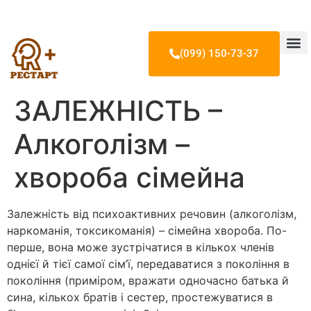
(099) 150-73-37
Лікування 
Лікування н
Лікування ігр
Наші лікарі т
ЗАЛЕЖНІСТЬ –
Алкоголізм –
хвороба сімейна
Залежність від психоактивних речовин (алкоголізм,
наркоманія, токсикоманія) – сімейна хвороба. По-
перше, вона може зустрічатися в кількох членів
однієї й тієї самої сім’ї, передаватися з покоління в
покоління (приміром, вражати одночасно батька й
сина, кількох братів і сестер, простежуватися в