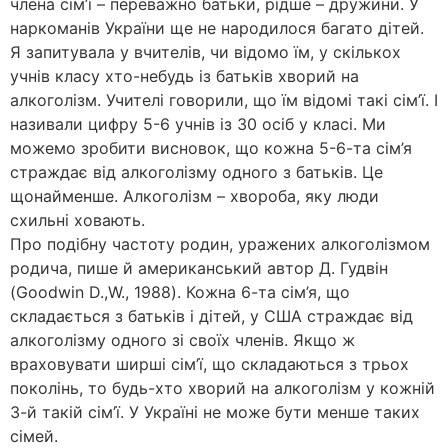
члена сім’ї – переважно батьки, рідше – дружини. У
наркоманів України ще не народилося багато дітей.
Я запитувала у вчителів, чи відомо їм, у скількох
учнів класу хто-небудь із батьків хворий на
алкоголізм. Учителі говорили, що їм відомі такі сім’ї. І
називали цифру 5-6 учнів із 30 осіб у класі. Ми
можемо зробити висновок, що кожна 5-6-та сім’я
страждає від алкоголізму одного з батьків. Це
щонайменше. Алкоголізм – хвороба, яку люди
схильні ховають.
Про подібну частоту родин, уражених алкоголізмом
родича, пише й американський автор Д. Гудвін
(Goodwin D.,W., 1988). Кожна 6-та сім’я, що
складається з батьків і дітей, у США страждає від
алкоголізму одного зі своїх членів. Якщо ж
враховувати ширші сім’ї, що складаються з трьох
поколінь, то будь-хто хворий на алкоголізм у кожній
3-й такій сім’ї. У Україні не може бути менше таких
сімей.