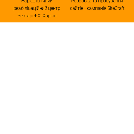
Наркологічний
Розробка та просування
реабіліьаційний центр
сайтів - кампанія SiteCraft
Рестарт+ © Харків