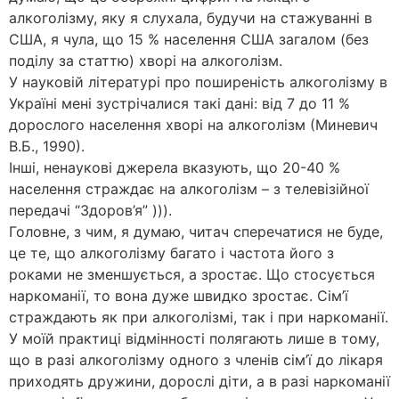
алкоголізму, яку я слухала, будучи на стажуванні в
США, я чула, що 15 % населення США загалом (без
поділу за статтю) хворі на алкоголізм.
У науковій літературі про поширеність алкоголізму в
Україні мені зустрічалися такі дані: від 7 до 11 %
дорослого населення хворі на алкоголізм (Миневич
В.Б., 1990).
Інші, ненаукові джерела вказують, що 20-40 %
населення страждає на алкоголізм – з телевізійної
передачі “Здоров’я” ))).
Головне, з чим, я думаю, читач сперечатися не буде,
це те, що алкоголізму багато і частота його з
роками не зменшується, а зростає. Що стосується
наркоманії, то вона дуже швидко зростає. Сім’ї
страждають як при алкоголізмі, так і при наркоманії.
У моїй практиці відмінності полягають лише в тому,
що в разі алкоголізму одного з членів сім’ї до лікаря
приходять дружини, дорослі діти, а в разі наркоманії