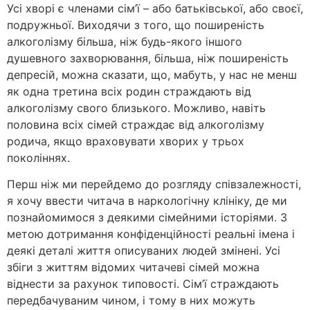
Усі хворі є членами сім’ї – або батьківської, або своєї,
подружньої. Виходячи з того, що поширеність
алкоголізму більша, ніж будь-якого іншого
душевного захворювання, більша, ніж поширеність
депресій, можна сказати, що, мабуть, у нас не менш
як одна третина всіх родин страждають від
алкоголізму свого близького. Можливо, навіть
половина всіх сімей страждає від алкоголізму
родича, якщо враховувати хворих у трьох
поколіннях.
Перш ніж ми перейдемо до розгляду співзалежності,
я хочу ввести читача в наркологічну клініку, де ми
познайомимося з деякими сімейними історіями. З
метою дотримання конфіденційності реальні імена і
деякі деталі життя описуваних людей змінені. Усі
збіги з життям відомих читачеві сімей можна
віднести за рахунок типовості. Сім’ї страждають
передбачуваним чином, і тому в них можуть