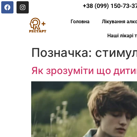
+38 (099) 150-73-3
Головна
Лікування алк
Наші лікарі 
Позначка:
стиму
Як зрозуміти що дит