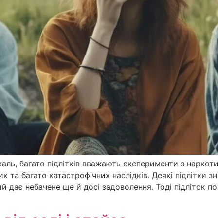
аль, багато підлітків вважають експерименти з нарко
к та багато катастрофічних наслідків. Деякі підлітки 
ий дає небачене ще й досі задоволення. Тоді підліток п