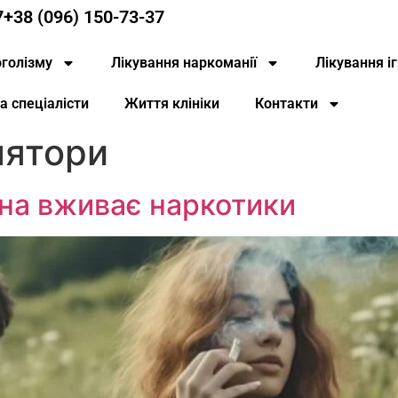
7
+38 (096) 150-73-37
оголізму
Лікування наркоманії
Лікування і
та спеціалісти
Життя клініки
Контакти
лятори
ина вживає наркотики