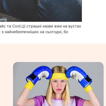
айс та Солі.Ці страшні назви вже на вустах
 з найнебезпечніших на сьогодні, бо