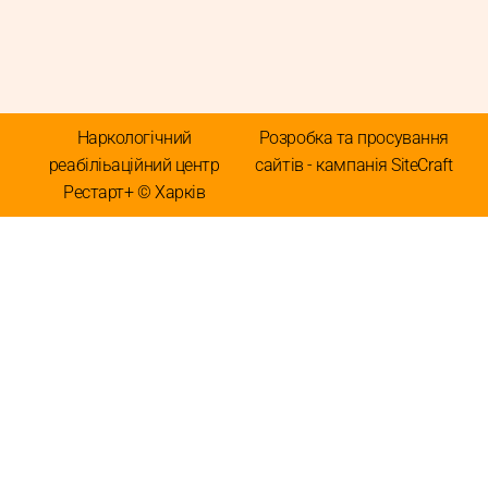
Наркологічний
Розробка та просування
реабіліьаційний центр
сайтів - кампанія SiteCraft
Рестарт+ © Харків