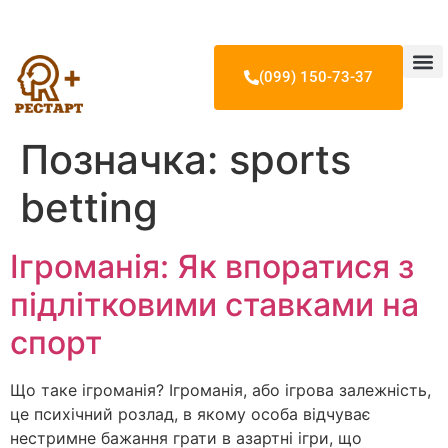
(099) 150-73-37
Лікування 
Лікування н
Лікування ігр
Наші лікарі т
Позначка:
sports
betting
Ігроманія: Як впоратися з
підлітковими ставками на
спорт
Що таке ігроманія? Ігроманія, або ігрова залежність,
це психічний розлад, в якому особа відчуває
нестримне бажання грати в азартні ігри, що